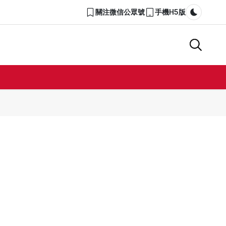
關注微信公眾號
手機H5版
Dark m