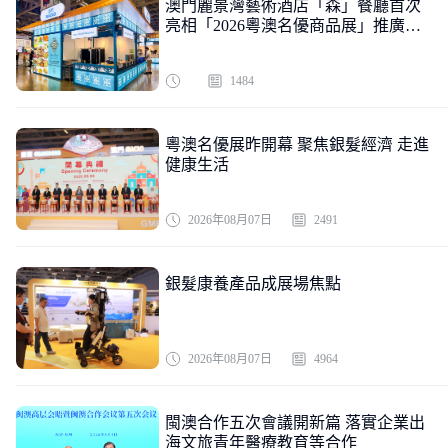
澳門麗景灣藝術酒店「森」餐廳首次
亮相「2026粵澳名優商品展」推廣清
真飲食文化 展現澳門多元美食魅力
1484
粵澳名優展昨開幕 聚焦銀髮經濟 走進
健康生活
2026年08月07日
2491
銀髮康養產品成展場焦點
2026年08月07日
4964
閩澳合作五次會議開新篇 落實企業出
海文旅青年醫療教育等合作