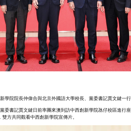
新學院院長仲偉合與北京外國語大學校長、黨委書記賈文鍵一行
黨委書記賈文鍵日前率團來澳到訪中西創新學院氹仔校區進行座
，雙方共同觀看中西創新學院宣傳片。