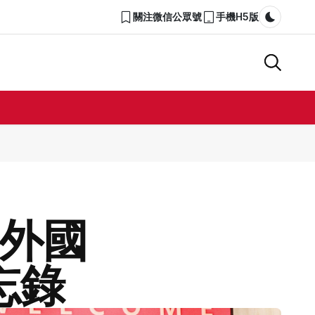
關注微信公眾號
手機H5版
Dark m
外國
忘錄